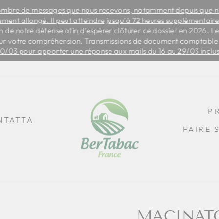
ombre de messages que nous recevons, notamment depuis que no
rement allongé. Il peut atteindre jusqu’à 72 heures supplémentair
Slide
 de notre défense afin d’espérer clôturer ce dossier en 2026. Le
show
ur votre compréhension. Transmissions de document comptable à
Break
30/03 pour apporter une réponse aux mails du 16 au 29/03 inclu
P
NTATTA
FAIRE 
MACINATO