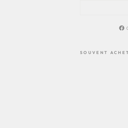
SOUVENT ACHE
M
A
C
I
N
A
T
O
R
E
D