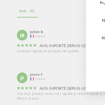
fr
Avis
N
Julien B.
JB
France
N
AVIS IMPORTÉ DEPUIS GOOGLE
Livraison rapide et produits de qualité.
ISC
ISC
AL
NO
NE
Jason F.
JF
France
AVIS IMPORTÉ DEPUIS GOOGLE
Très bon produit envoi très rapide je recommande à 
Merciii à vous