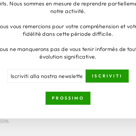
uits. Nous sommes en mesure de reprendre partiellem
notre activité.
ous vous remercions pour votre compréhension et vot
fidélité dans cette période difficile.
ous ne manquerons pas de vous tenir informés de tou
évolution significative.
RIVITI
RIVITI
ISCRIVITI
LA
STRA
WSLETTER
PROSSIMO
100%
