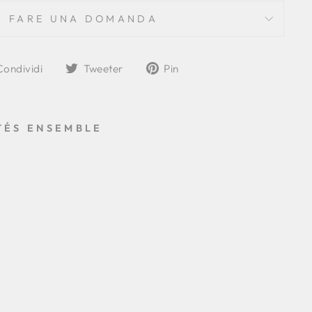
FARE UNA DOMANDA
Condividi
Tweet
Aggiungi
Condividi
Tweeter
Pin
su
su
a
Facebook
Twitter
Pinterest
TÉS ENSEMBLE