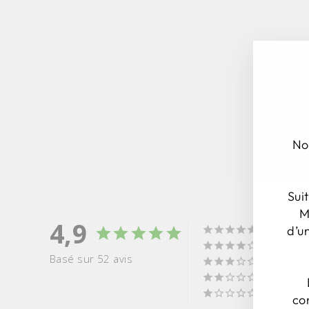
No
Sui
M
4,9
d’u
Basé sur 52 avis
co