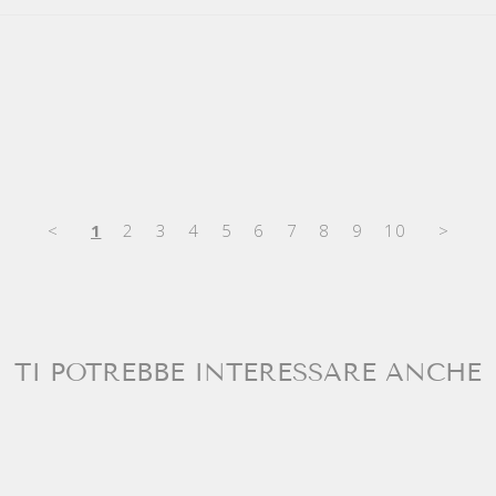
<
1
2
3
4
5
6
7
8
9
10
>
TI POTREBBE INTERESSARE ANCHE