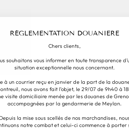
52
Fuori
Avis
stampa
RÉGLEMENTATION DOUANIERE
Chers clients,
us souhaitons vous informer en toute transparence d’
situation exceptionnelle nous concernant.
te à un courrier reçu en janvier de la part de la douan
ontreuil, nous avons fait l’objet, le 29/07 de 9h40 à 18
ne visite domiciliaire menée par les douanes de Greno
49
accompagnées par la gendarmerie de Meylan.
2
1
0
Depuis la mise sous scellés de nos marchandises, nou
0
ntinuons notre combat et celui-ci commence à porter 