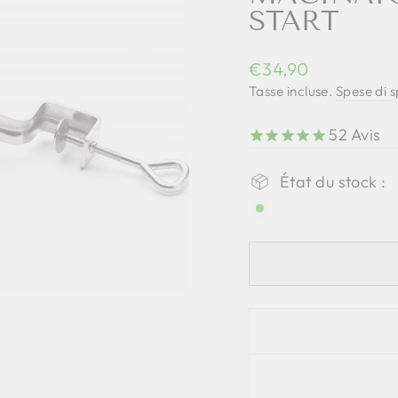
START
Prezzo
€34,90
regolare
Tasse incluse.
Spese di 
52
Avis
État du stock :