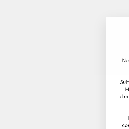
No
Sui
M
d’u
co