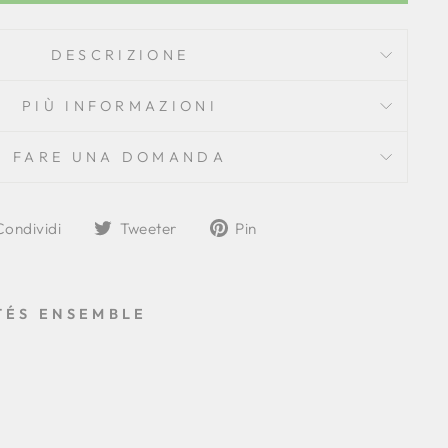
DESCRIZIONE
PIÙ INFORMAZIONI
FARE UNA DOMANDA
Condividi
Tweet
Aggiungi
Condividi
Tweeter
Pin
su
su
a
Facebook
Twitter
Pinterest
TÉS ENSEMBLE