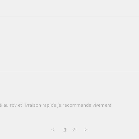
 au rdv et livraison rapide je recommande vivement
<
1
2
>