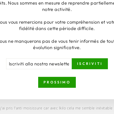
uits. Nous sommes en mesure de reprendre partiellem
notre activité.
6
0
ous vous remercions pour votre compréhension et vot
0
fidélité dans cette période difficile.
0
0
ous ne manquerons pas de vous tenir informés de tou
évolution significative.
RIVITI
RIVITI
ISCRIVITI
LA
STRA
WSLETTER
PROSSIMO
j'ai pris l'anti moisissure car avec lkilo cela me semble inévitable s