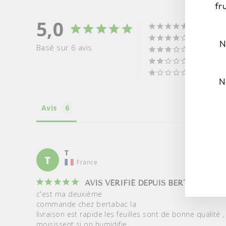
fr
5,0
N
Basé sur 6 avis
N
Avis
ISC
ISC
AL
NO
NE
T
T
France
AVIS VÉRIFIÉ DEPUIS BERTABAC.FR
c'est ma deuxième

commande chez bertabac la

livraison est rapide les feuilles sont de bonne qualité , 
moisissent si on humidifie
