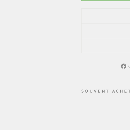
SOUVENT ACHE
S
P
R
A
Y