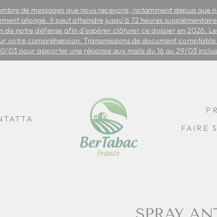
ombre de messages que nous recevons, notamment depuis que no
rement allongé. Il peut atteindre jusqu’à 72 heures supplémentair
Slide
 de notre défense afin d’espérer clôturer ce dossier en 2026. Le
show
ur votre compréhension. Transmissions de document comptable à
Break
30/03 pour apporter une réponse aux mails du 16 au 29/03 inclu
P
NTATTA
FAIRE 
SPRAY AN