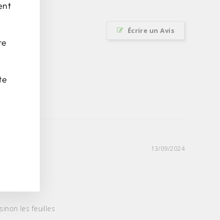
ent
Écrire un Avis
re
te
13/09/2024
inon les feuilles
